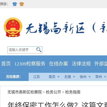
换肤：
首页
12309检察服务
在线办案
法律法规
外部
苏检集群：
江苏
南京
无锡
徐州
常州
无锡市高新区检察院
>
检务公开
>
检务指南
年终保密工作怎么做？这篇文