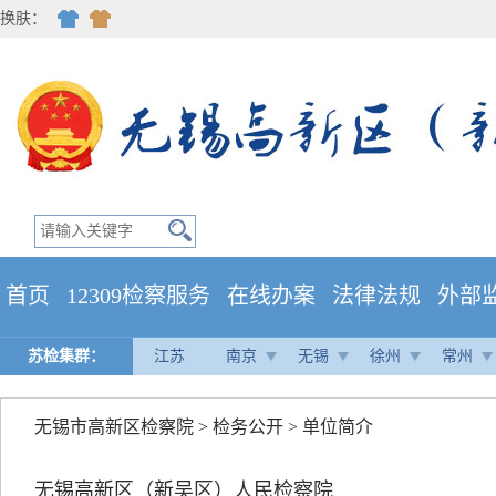
换肤：
首页
12309检察服务
在线办案
法律法规
外部
苏检集群：
江苏
南京
无锡
徐州
常州
无锡市高新区检察院
>
检务公开
>
单位简介
无锡高新区（新吴区）人民检察院